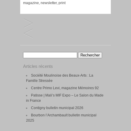
magazine
,
newsletter
,
print
Rechercher :
Articles récents
Société Moulinoise des Beaux-Arts : La
Famille Stressée
Centre Primo Levi, magazine Mémoires 92
Patisse | Mali’s MIF Expo – Le Salon du Made
in France
Contigny bulletin municipal 2026
Bourbon l’Archambault bulletin municipal
2025