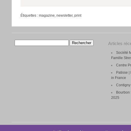
Étiquettes :
magazine
,
newsletter
,
print
Rechercher :
Articles réc
Société M
Famille Str
Centre P
Patisse 
in France
Contigny 
Bourbon l
2025
© 2026 Site d'Andy Beverly |
Theme by Eleven Themes