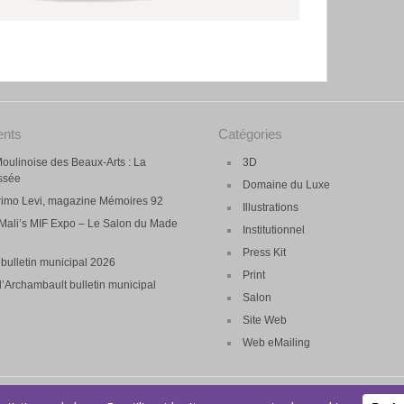
ents
Catégories
oulinoise des Beaux-Arts : La
3D
essée
Domaine du Luxe
rimo Levi, magazine Mémoires 92
Illustrations
| Mali’s MIF Expo – Le Salon du Made
Institutionnel
Press Kit
bulletin municipal 2026
Print
’Archambault bulletin municipal
Salon
Site Web
Web eMailing