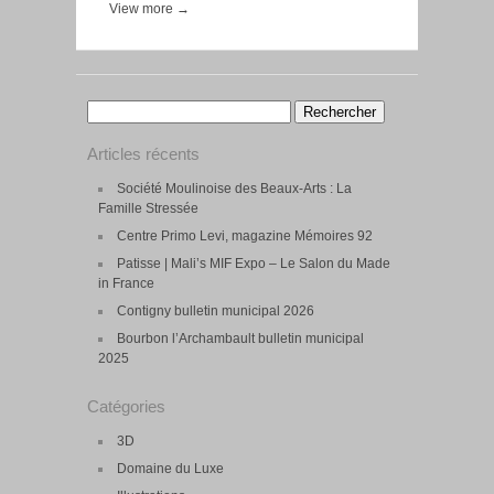
View more →
Rechercher :
Articles récents
Société Moulinoise des Beaux-Arts : La
Famille Stressée
Centre Primo Levi, magazine Mémoires 92
Patisse | Mali’s MIF Expo – Le Salon du Made
in France
Contigny bulletin municipal 2026
Bourbon l’Archambault bulletin municipal
2025
Catégories
3D
Domaine du Luxe