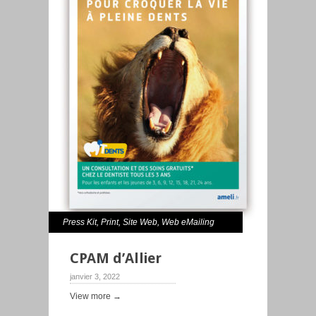
Press Kit
,
Print
,
Site Web
,
Web eMailing
CPAM d’Allier
janvier 3, 2022
View more →