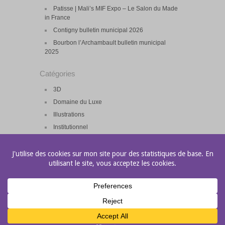
Patisse | Mali’s MIF Expo – Le Salon du Made
in France
Contigny bulletin municipal 2026
Bourbon l’Archambault bulletin municipal
2025
Catégories
3D
Domaine du Luxe
Illustrations
Institutionnel
Press Kit
Print
Salon
Site Web
Web eMailing
© 2026 Site d'Andy Beverly |
Theme by Eleven Themes