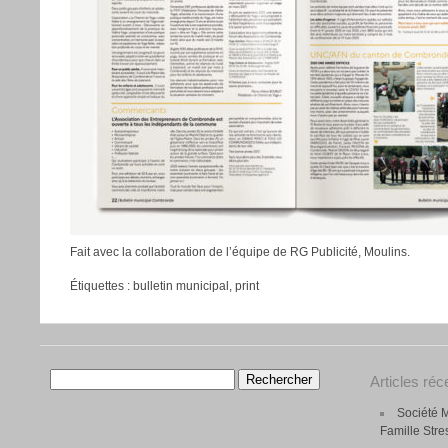
Fait avec la collaboration de l’équipe de RG Publicité​, Moulins.
Étiquettes :
bulletin municipal
,
print
Rechercher :
Articles réc
Société M
Famille Str