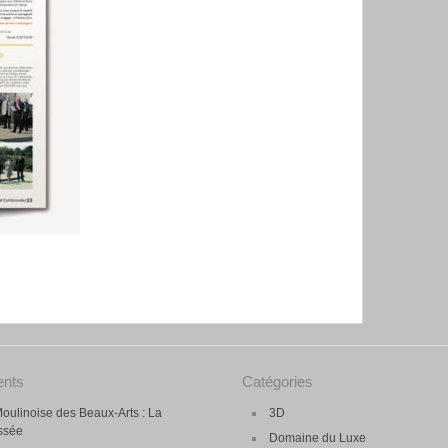
ents
Catégories
oulinoise des Beaux-Arts : La
3D
essée
Domaine du Luxe