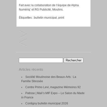
Fait avec la collaboration de l’équipe de Alpha
Numériq’ et RG Publicité​, Moulins.
Étiquettes :
bulletin municipal
,
print
Rechercher :
Articles récents
Société Moulinoise des Beaux-Arts : La
Famille Stressée
Centre Primo Levi, magazine Mémoires 92
Patisse | Mali’s MIF Expo – Le Salon du Made
in France
Contigny bulletin municipal 2026