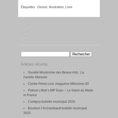
Étiquettes :
Dessin
,
Illustration
,
Livre
Rechercher :
Articles récents
Société Moulinoise des Beaux-Arts : La
Famille Stressée
Centre Primo Levi, magazine Mémoires 92
Patisse | Mali’s MIF Expo – Le Salon du Made
in France
Contigny bulletin municipal 2026
Bourbon l’Archambault bulletin municipal
2025