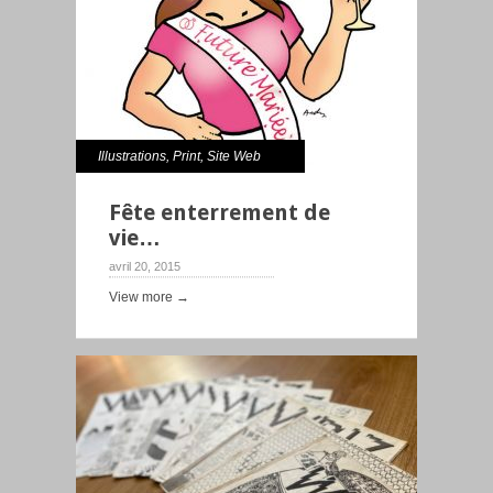
Illustrations
,
Print
,
Site Web
Fête enterrement de
vie…
avril 20, 2015
View more →