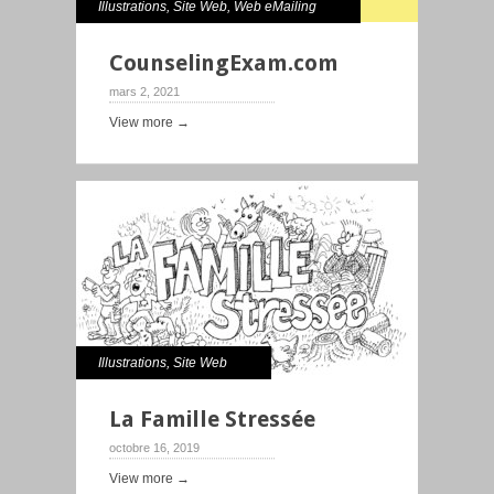
Illustrations
,
Site Web
,
Web eMailing
CounselingExam.com
mars 2, 2021
View more →
Illustrations
,
Site Web
La Famille Stressée
octobre 16, 2019
View more →