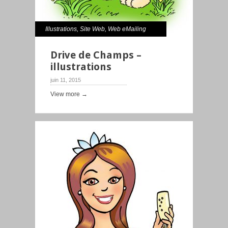
Illustrations
,
Site Web
,
Web eMailing
Drive de Champs –
illustrations
juin 11, 2015
View more →