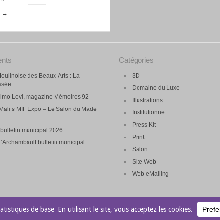
e →
ents
Catégories
oulinoise des Beaux-Arts : La
3D
essée
Domaine du Luxe
rimo Levi, magazine Mémoires 92
Illustrations
| Mali’s MIF Expo – Le Salon du Made
Institutionnel
Press Kit
bulletin municipal 2026
Print
’Archambault bulletin municipal
Salon
Site Web
Web eMailing