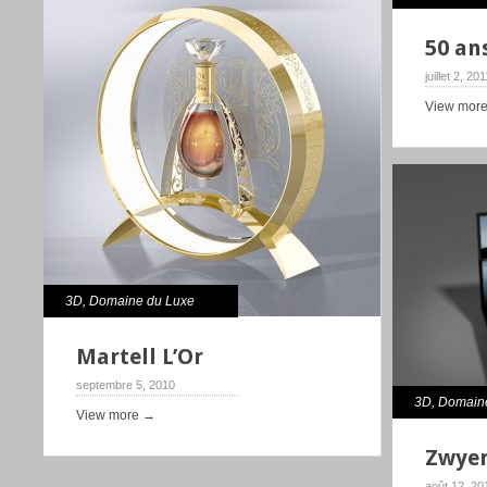
50 an
juillet 2, 20
View mor
3D
,
Domaine du Luxe
Martell L’Or
septembre 5, 2010
3D
,
Domain
View more →
Zwyer
août 12, 20