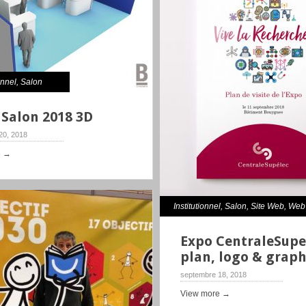
onnel
,
Salon
 Salon 2018 3D
20, 2018
e →
Institutionnel
,
Salon
,
Site Web
,
Web 
Expo CentraleSupe
plan, logo & grap
septembre 18, 2018
View more →