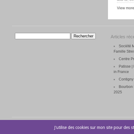
View mor
Rechercher :
Articles réc
Société M
Famille Str
Centre P
Patisse 
in France
Contigny 
Bourbon l
2025
© 2026 Site d'Andy Beverly |
Theme by Eleven Themes