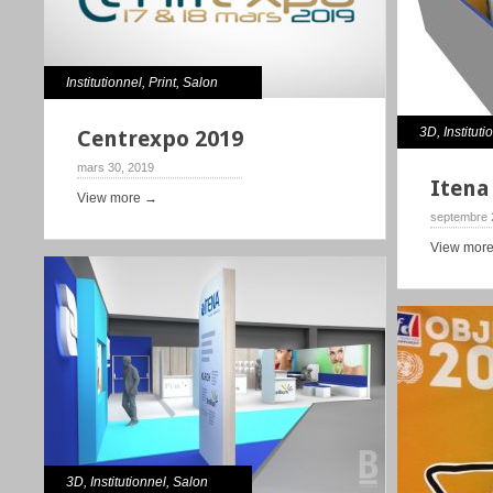
Institutionnel
,
Print
,
Salon
3D
,
Instituti
Centrexpo 2019
mars 30, 2019
Itena
View more →
septembre 
View mor
3D
,
Institutionnel
,
Salon