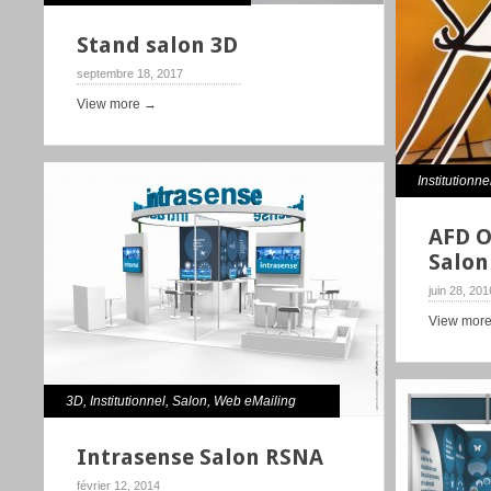
Stand salon 3D
septembre 18, 2017
View more →
Institutionne
AFD O
Salon
juin 28, 201
View mor
3D
,
Institutionnel
,
Salon
,
Web eMailing
Intrasense Salon RSNA
février 12, 2014