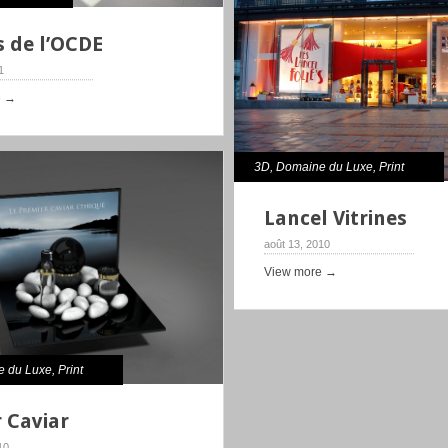
s de l’OCDE
11
e →
3D
,
Domaine du Luxe
,
Print
Lancel Vitrines
août 13, 2010
View more →
e du Luxe
,
Print
 Caviar
10