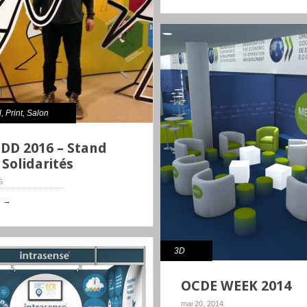
l
,
Print
,
Salon
DD 2016 – Stand
 Solidarités
6
e →
3D
OCDE WEEK 2014
mai 20, 2014