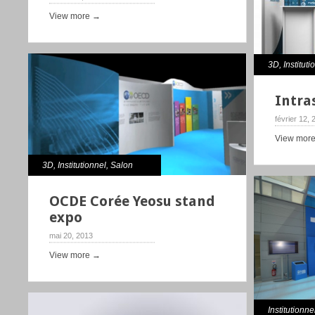
View more →
3D
,
Instituti
Intra
février 12,
View mor
3D
,
Institutionnel
,
Salon
OCDE Corée Yeosu stand
expo
mai 20, 2013
View more →
Institutionne