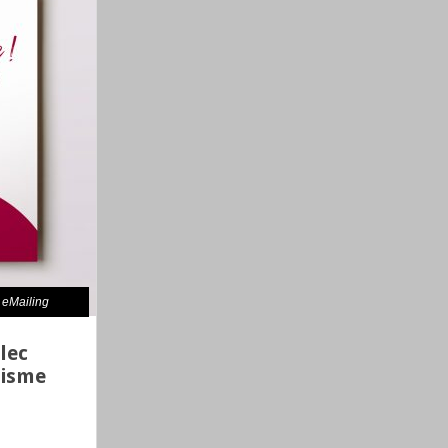
eMailing
lec
hisme