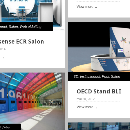
View more →
onnel
,
Salon
,
Web eMailing
sense ECR Salon
 2014
e →
3D
,
Institutionnel
,
Print
,
Salon
OECD Stand BLI
mai 20, 2012
View more →
l
,
Print