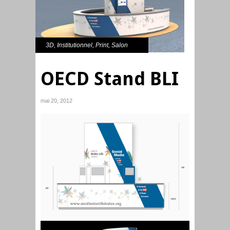
3D
,
Institutionnel
,
Print
,
Salon
OECD Stand BLI
mai 20, 2012