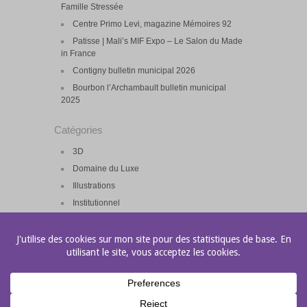
Famille Stressée
Centre Primo Levi, magazine Mémoires 92
Patisse | Mali’s MIF Expo – Le Salon du Made
in France
Contigny bulletin municipal 2026
Bourbon l’Archambault bulletin municipal
2025
Catégories
3D
Domaine du Luxe
Illustrations
Institutionnel
Press Kit
Print
Salon
Site Web
Web eMailing